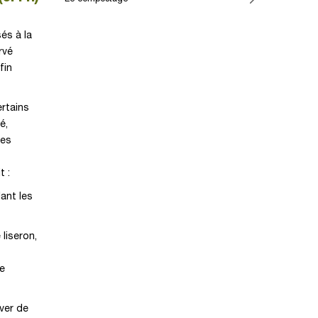
és à la
rvé
fin
ertains
é,
les
t :
lant les
 liseron,
de
iver de