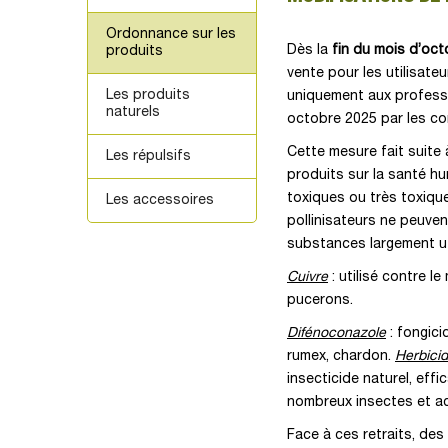
Ordonnance sur les
Dès la
fin du mois d’oc
produits
vente pour les utilisateu
Les produits
uniquement aux professi
naturels
octobre 2025 par les c
Cette mesure fait suite à
Les répulsifs
produits sur la santé hu
toxiques ou très toxiqu
Les accessoires
pollinisateurs ne peuve
substances largement util
Cuivre
: utilisé contre l
pucerons.
Difénoconazole
: fongici
rumex, chardon.
Herbicid
insecticide naturel, effi
nombreux insectes et ac
Face à ces retraits, des