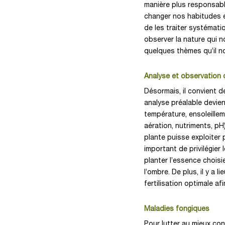
manière plus responsabl
changer nos habitudes e
de les traiter systémati
observer la nature qui n
quelques thèmes qu’il n
Analyse et observation 
Désormais, il convient d
analyse préalable devie
température, ensoleillem
aération, nutriments, pH
plante puisse exploiter
important de privilégie
planter l’essence choisi
l’ombre. De plus, il y a 
fertilisation optimale af
Maladies fongiques
Pour lutter au mieux cont