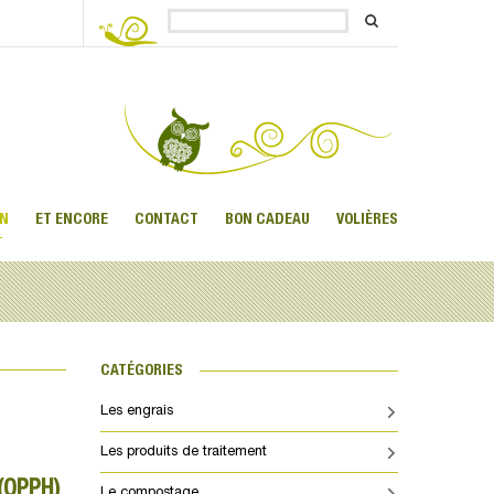
IN
ET ENCORE
CONTACT
BON CADEAU
VOLIÈRES
CATÉGORIES
Les engrais
Les produits de traitement
(OPPH)
Le compostage