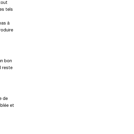
tout
es tels
pas à
roduire
 un bon
l reste
e de
iblée et