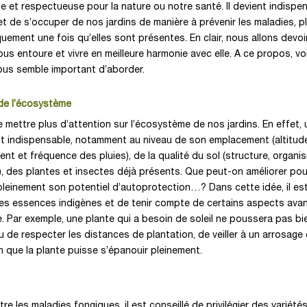
e et respectueuse pour la nature ou notre santé. Il devient indispe
t de s’occuper de nos jardins de manière à prévenir les maladies, p
quement une fois qu’elles sont présentes. En clair, nous allons devoi
ous entoure et vivre en meilleure harmonie avec elle. A ce propos, vo
ous semble important d’aborder.
de l’écosystème
e mettre plus d’attention sur l’écosystème de nos jardins. En effet,
nt indispensable, notamment au niveau de son emplacement (altitud
ent et fréquence des pluies), de la qualité du sol (structure, organi
), des plantes et insectes déjà présents. Que peut-on améliorer pou
 pleinement son potentiel d’autoprotection…? Dans cette idée, il es
r les essences indigènes et de tenir compte de certains aspects ava
e. Par exemple, une plante qui a besoin de soleil ne poussera pas bi
lieu de respecter les distances de plantation, de veiller à un arrosage
in que la plante puisse s’épanouir pleinement.
re les maladies fongiques, il est conseillé de privilégier des variété