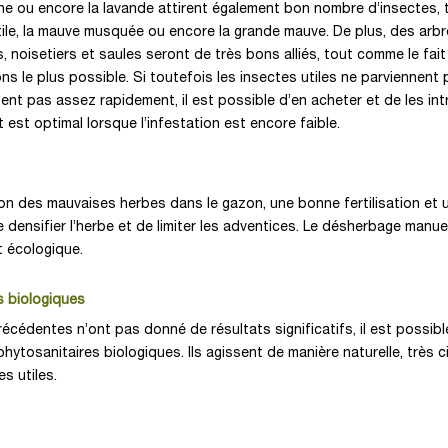
the ou encore la lavande attirent également bon nombre d’insectes, 
le, la mauve musquée ou encore la grande mauve. De plus, des arbr
s, noisetiers et saules seront de très bons alliés, tout comme le fait
ons le plus possible. Si toutefois les insectes utiles ne parviennent 
ssent pas assez rapidement, il est possible d’en acheter et de les int
t est optimal lorsque l’infestation est encore faible.
ation des mauvaises herbes dans le gazon, une bonne fertilisation et
densifier l’herbe et de limiter les adventices. Le désherbage manue
 écologique.
s biologiques
écédentes n’ont pas donné de résultats significatifs, il est possibl
hytosanitaires biologiques. Ils agissent de manière naturelle, très c
s utiles.