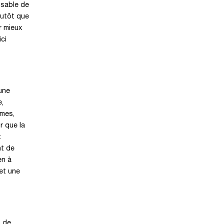
nsable de
lutôt que
r mieux
ici
 une
e,
smes,
r que la
t
nt de
en à
 et une
s de