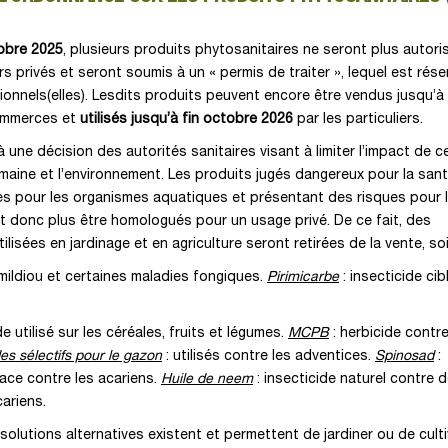
tobre 2025
, plusieurs produits phytosanitaires ne seront plus autoris
rs privés et seront soumis à un « permis de traiter », lequel est rése
onnels(elles). Lesdits produits peuvent encore être vendus jusqu’à 
ommerces et
utilisés jusqu’à fin octobre 2026
par les particuliers.
 une décision des autorités sanitaires visant à limiter l’impact de c
maine et l’environnement. Les produits jugés dangereux pour la sant
es pour les organismes aquatiques et présentant des risques pour 
nt donc plus être homologués pour un usage privé. De ce fait, des
isées en jardinage et en agriculture seront retirées de la vente, soi
e mildiou et certaines maladies fongiques.
Pirimicarbe
: insecticide cib
de utilisé sur les céréales, fruits et légumes.
MCPB
: herbicide contre
es sélectifs pour le gazon
: utilisés contre les adventices.
Spinosad
:
cace contre les acariens.
Huile de neem
: insecticide naturel contre 
ariens.
 solutions alternatives existent et permettent de jardiner ou de cult