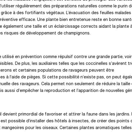
’utiliser régulièrement des préparations naturelles comme le purin d
 grâce à des fortifiants végétaux. L’évacuation des feuilles malades
éventive efficace. Une plante bien entretenue reste en bonne sant
e également une taille et un éclaircissage corrects aidant la plante 
 les risques de développement de champignons.
e utilisé en prévention comme répulsif contre une grande partie, voir
sibles. De plus, les auxiliaires telles que les coccinelles s’avèrent t
cerons et certaines populations de ravageurs peuvent être
s à l’aide de pièges. Si cette possibilité n’existe pas, on peut éga
anuelle des ravageurs. Cela permet non seulement de réduire la taille 
s aussi d’empêcher la reproduction et l’apparition de nouvelles gén
 devient primordial de favoriser et attirer la faune dans les jardins.
l est possible d’installer des hôtels à insectes, de créer des points
t mangeoires pour les oiseaux. Certaines plantes aromatiques telles