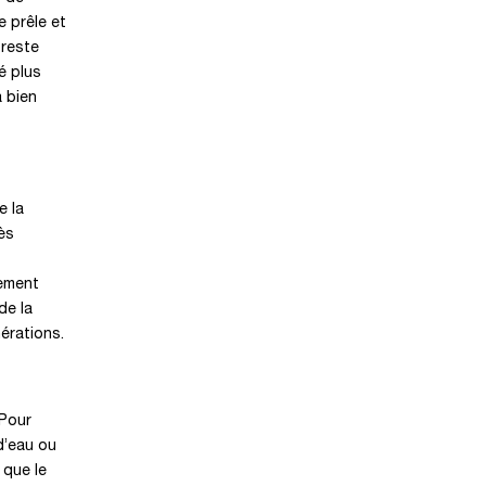
e prêle et
 reste
é plus
à bien
e la
rès
lement
de la
érations.
 Pour
 d’eau ou
 que le